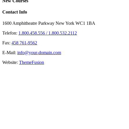
Toggle
New Courses
Sliding
Bar
Contact Info
Area
1600 Amphitheatre Parkway New York WC1 1BA
Telefon:
1.800.458.556 / 1.800.532.2112
Fax:
458 761-9562
E-Mail:
info@your-domain.com
Website:
ThemeFusion