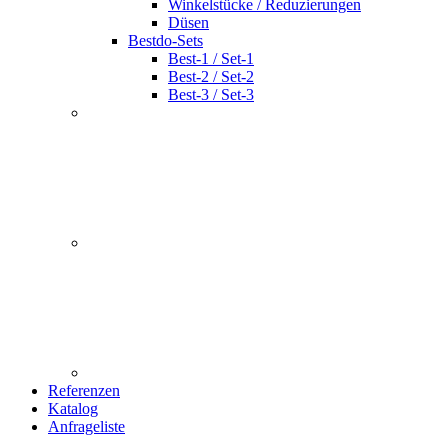
Winkelstücke / Reduzierungen
Düsen
Bestdo-Sets
Best-1 / Set-1
Best-2 / Set-2
Best-3 / Set-3
Referenzen
Katalog
Anfrageliste