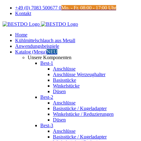
Zum
+49 (0) 7083 500677 0
Mo. - Fr. 08:00 - 17:00 Uhr
Inhalt
Kontakt
springen
Home
Kühlmittelschlauch aus Metall
Anwendungsbeispiele
Katalog (Mega)
NEU
Unsere Komponenten
Best-1
Anschlüsse
Anschlüsse Werzeughalter
Basisstücke
Winkelstücke
Düsen
Best-2
Anschlüsse
Basisstücke / Kugeladapter
Winkelstücke / Reduzierungen
Düsen
Best-3
Anschlüsse
Basisstücke / Kugeladapter