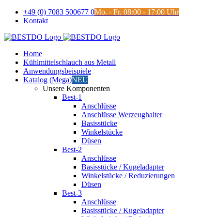
Zum
+49 (0) 7083 500677 0
Mo. - Fr. 08:00 - 17:00 Uhr
Inhalt
Kontakt
springen
Home
Kühlmittelschlauch aus Metall
Anwendungsbeispiele
Katalog (Mega)
NEU
Unsere Komponenten
Best-1
Anschlüsse
Anschlüsse Werzeughalter
Basisstücke
Winkelstücke
Düsen
Best-2
Anschlüsse
Basisstücke / Kugeladapter
Winkelstücke / Reduzierungen
Düsen
Best-3
Anschlüsse
Basisstücke / Kugeladapter