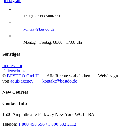
+49 (0) 7083 500677 0
kontakt@bestdo.de
Montag - Freitag: 08:00 - 17:00 Uhr
Sonstiges
Impressum
Datenschutz
©
BESTDO GmbH
| Alle Rechte vorbehalten | Webdesign
von
aquis|agency
|
kontakt@bestdo.de
Toggle
New Courses
Sliding
Bar
Contact Info
Area
1600 Amphitheatre Parkway New York WC1 1BA
Telefon:
1.800.458.556 / 1.800.532.2112