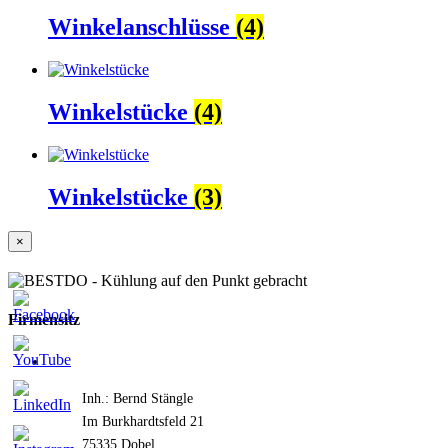
Winkelanschlüsse
(4)
Winkelstücke
(4)
Winkelstücke
(3)
Close
×
product
quick
view
Firmensitz
Inh.: Bernd Stängle
Im Burkhardtsfeld 21
75335 Dobel