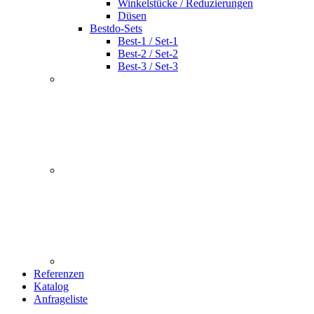
Winkelstücke / Reduzierungen
Düsen
Bestdo-Sets
Best-1 / Set-1
Best-2 / Set-2
Best-3 / Set-3
Referenzen
Katalog
Anfrageliste