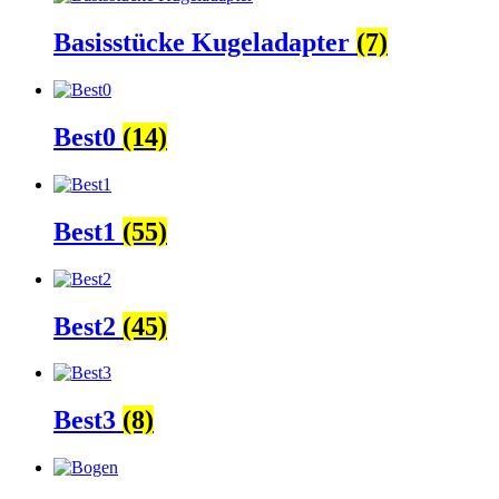
Basisstücke Kugeladapter
(7)
Best0
(14)
Best1
(55)
Best2
(45)
Best3
(8)